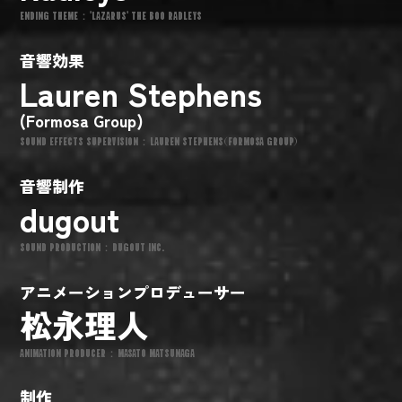
ENDING THEME："LAZARUS" THE BOO RADLEYS
音響効果
Lauren Stephens
(Formosa Group)
SOUND EFFECTS SUPERVISION：LAUREN STEPHENS(FORMOSA GROUP)
音響制作
dugout
SOUND PRODUCTION：DUGOUT INC.
アニメーションプロデューサー
松永理人
ANIMATION PRODUCER：MASATO MATSUNAGA
制作