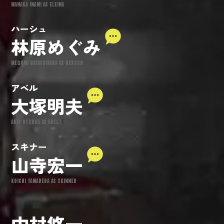
MANAKA IWAMI AS ELEINA
ハーシュ
林原めぐみ
MEGUMI HAYASHIBARA AS HERSCH
アベル
大塚明夫
AKIO OTSUKA AS ABEL
スキナー
山寺宏一
KOICHI YAMADERA AS SKINNER
中村悠一