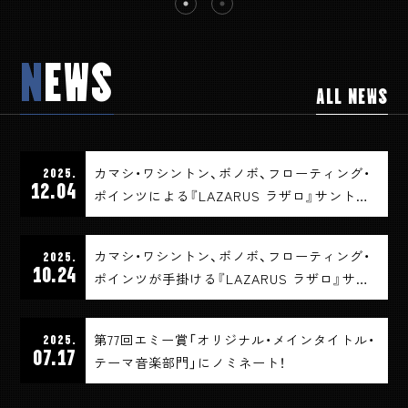
N
EWS
ALL NEWS
カマシ・ワシントン、ボノボ、フローティング・
2025.
12.04
ポインツによる『LAZARUS ラザロ』サントラ
全３タイトル、12月24日（水）日本のみ待望の
CD発売決定。 ブー・ラドリーズ「LAZARUS」、
カマシ・ワシントン、ボノボ、フローティング・
2025.
日本語字幕入りMV初公開！
10.24
ポインツが手掛ける『LAZARUS ラザロ』サン
トラ全３タイトル 11月26日（水）日本語帯・解説
付アナログ輸入盤国内仕様でリリース
第77回エミー賞「オリジナル・メインタイトル・
2025.
07.17
テーマ音楽部門」にノミネート！