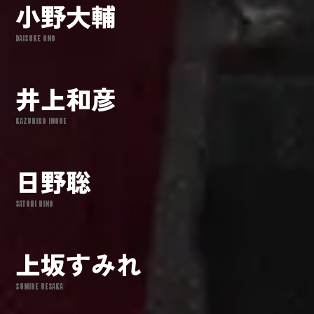
小野大輔
DAISUKE ONO
井上和彦
KAZUHIKO INOUE
日野聡
SATOHI HINO
上坂すみれ
SUMIRE UESAKA