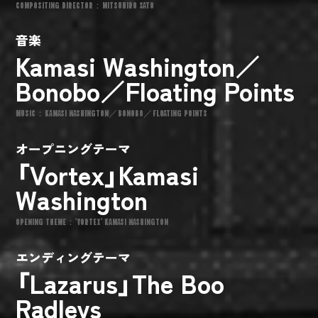
COMPOSITING DIRECTOR：MITSUHIRO SATO
音楽
Kamasi Washington／
Bonobo／Floating Points
MUSIC：KAMASI WASHINGTON／BONOBO／FLOATING POINTS
オープニングテーマ
「Vortex」Kamasi
Washington
OPENING THEME："VORTEX" KAMASI WASHINGTON
エンディングテーマ
「Lazarus」The Boo
Radleys