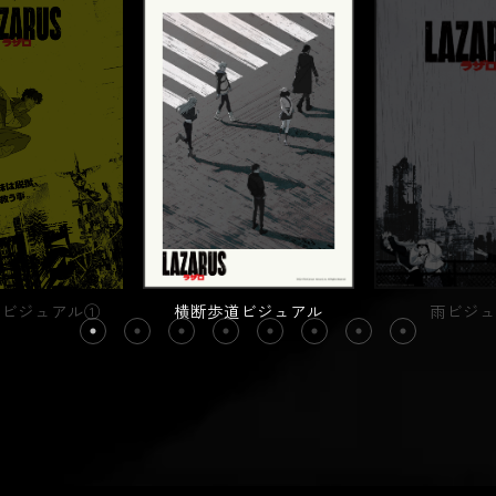
ービジュアル①
横断歩道ビジュアル
雨ビジ