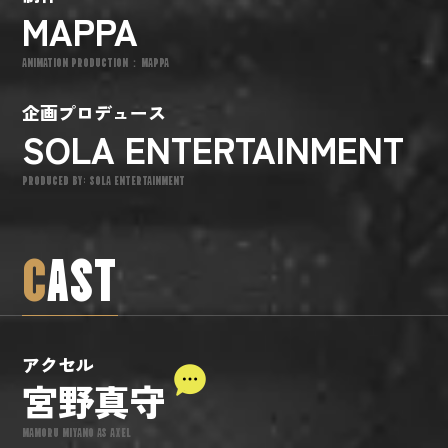
MAPPA
ANIMATION PRODUCTION：MAPPA
企画プロデュース
SOLA ENTERTAINMENT
PRODUCED BY: SOLA ENTERTAINMENT
C
AST
アクセル
宮野真守
MAMORU MIYANO AS AXEL