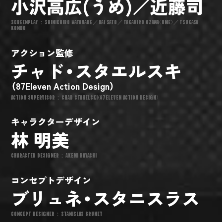
小沢高広(うめ)／近藤司
SCREENPLAY：SHINICHIRO WATANABE／DAI SATO／TAKAHIRO OZAWA(UME)／TSUKASA
KONDO
アクション監修
チャド・スタエルスキ
（87Eleven Action Design）
ACTION SUPERVISOR：CHAD STAHELSKI(87ELEVEN ACTION DESIGN)
キャラクターデザイン
林 明美
CHARACTER DESIGNER：AKEMI HAYASHI
コンセプトデザイン
ブリュネ・スタニスラス
CONCEPT DESIGNER：STANISLAS BRUNET