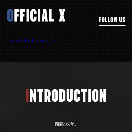
O
FFICIAL X
FOLLOW US
Tweets by lazarus_jp
I
NTRODUCTION
西暦2052年。